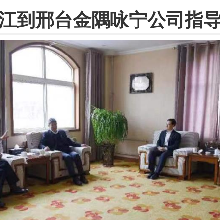
江到邢台金隅咏宁公司指