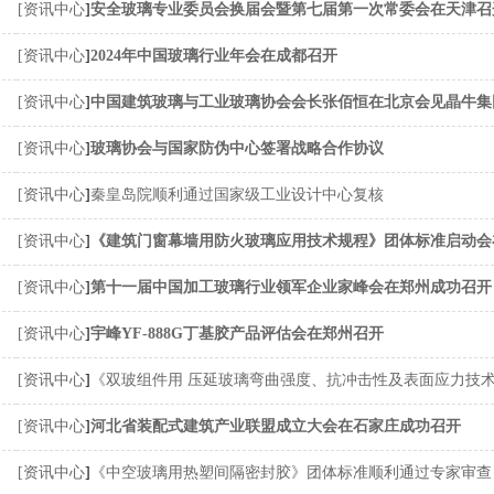
[
资讯中心
]
安全玻璃专业委员会换届会暨第七届第一次常委会在天津召
[
资讯中心
]
2024年中国玻璃行业年会在成都召开
[
资讯中心
]
中国建筑玻璃与工业玻璃协会会长张佰恒在北京会见晶牛集
[
资讯中心
]
玻璃协会与国家防伪中心签署战略合作协议
[
资讯中心
]
秦皇岛院顺利通过国家级工业设计中心复核
[
资讯中心
]
《建筑门窗幕墙用防火玻璃应用技术规程》团体标准启动会
[
资讯中心
]
第十一届中国加工玻璃行业领军企业家峰会在郑州成功召开
[
资讯中心
]
宇峰YF-888G丁基胶产品评估会在郑州召开
[
资讯中心
]
《双玻组件用 压延玻璃弯曲强度、抗冲击性及表面应力技
[
资讯中心
]
河北省装配式建筑产业联盟成立大会在石家庄成功召开
[
资讯中心
]
《中空玻璃用热塑间隔密封胶》团体标准顺利通过专家审查