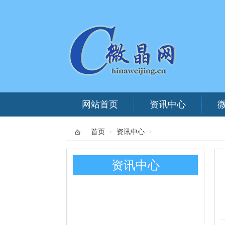
网站首页
资讯中心
首页
资讯中心
>
>
资讯中心