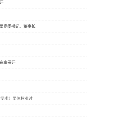
开
团党委书记、董事长
在京召开
术要求》团体标准讨