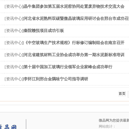
[
资讯中心
]
晶牛集团参加第五届水泥窑协同处置废弃物技术交流大会
[
资讯中心
]
河北省水泥熟料双碳暨微晶玻璃应用研讨会在邢台市成功召
[
资讯中心
]
秦院赣悦项目成功引板
[
资讯中心
]
《中空玻璃生产技术规程》行标修订编制组会在南京召开
[
资讯中心
]
河北省建筑材料工业协会成功举办第一期水泥新标准培训
[
资讯中心
]
第十届中国加工玻璃行业领军企业家峰会成功举行
[
资讯中心
]
李怀江到邢台金隅咏宁公司指导调研
首页
微晶网为您提供最
网站统计：