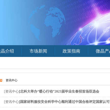
微晶介绍
市场新闻
政策指南
微晶产
资讯中心
[
资讯中心
]
北科大举办“暖心行动”2023届毕业生春招首场双选会
[
资讯中心
]
国家材料服役安全科学中心顺利通过中国合格评定国家认可委