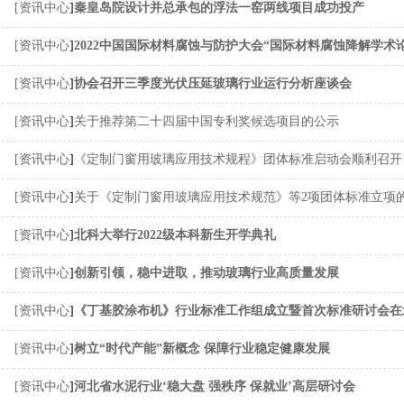
[
资讯中心
]
秦皇岛院设计并总承包的浮法一窑两线项目成功投产
[
资讯中心
]
2022中国国际材料腐蚀与防护大会“国际材料腐蚀降解学术
[
资讯中心
]
协会召开三季度光伏压延玻璃行业运行分析座谈会
[
资讯中心
]
关于推荐第二十四届中国专利奖候选项目的公示
[
资讯中心
]
《定制门窗用玻璃应用技术规程》团体标准启动会顺利召开
[
资讯中心
]
关于《定制门窗用玻璃应用技术规范》等2项团体标准立项
[
资讯中心
]
北科大举行2022级本科新生开学典礼
[
资讯中心
]
创新引领，稳中进取，推动玻璃行业高质量发展
[
资讯中心
]
《丁基胶涂布机》行业标准工作组成立暨首次标准研讨会在
[
资讯中心
]
树立“时代产能”新概念 保障行业稳定健康发展
[
资讯中心
]
河北省水泥行业‘稳大盘 强秩序 保就业’高层研讨会