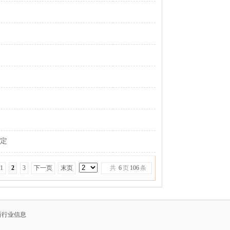
决定
1
2
3
下一页
末页
共
6
页
106
条
新行业信息