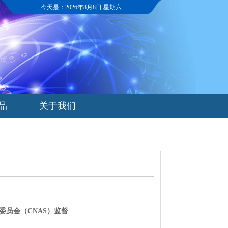
今天是：
2026年8月8日 星期六
品
关于我们
员会（CNAS）监督