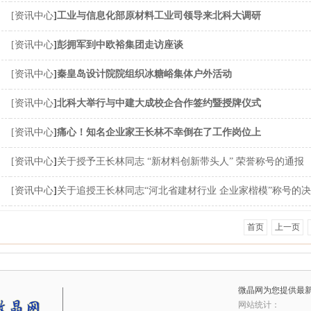
[
资讯中心
]
工业与信息化部原材料工业司领导来北科大调研
[
资讯中心
]
彭拥军到中欧裕集团走访座谈
[
资讯中心
]
秦皇岛设计院院组织冰糖峪集体户外活动
[
资讯中心
]
北科大举行与中建大成校企合作签约暨授牌仪式
[
资讯中心
]
痛心！知名企业家王长林不幸倒在了工作岗位上
[
资讯中心
]
关于授予王长林同志 “新材料创新带头人” 荣誉称号的通报
[
资讯中心
]
关于追授王长林同志“河北省建材行业 企业家楷模”称号的
首页
上一页
微晶网为您提供最
网站统计：